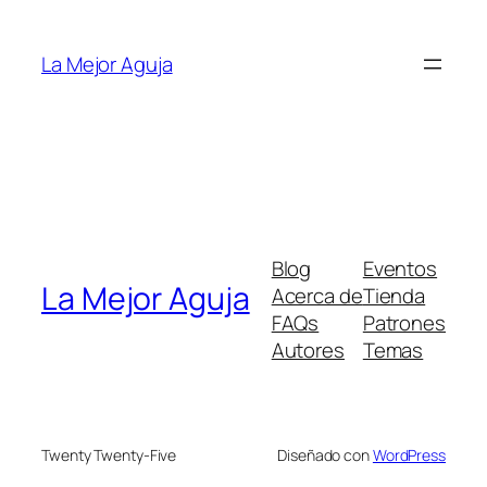
Saltar
al
La Mejor Aguja
contenido
Blog
Eventos
La Mejor Aguja
Acerca de
Tienda
FAQs
Patrones
Autores
Temas
Twenty Twenty-Five
Diseñado con
WordPress